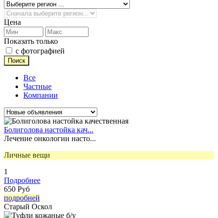
Цена
Показать только
с фотографией
Все
Частные
Компании
Болиголова настойка кач...
Лечение онкологии насто...
Личные вещи
1
Подробнее
650 Руб
подробней
Старый Оскол