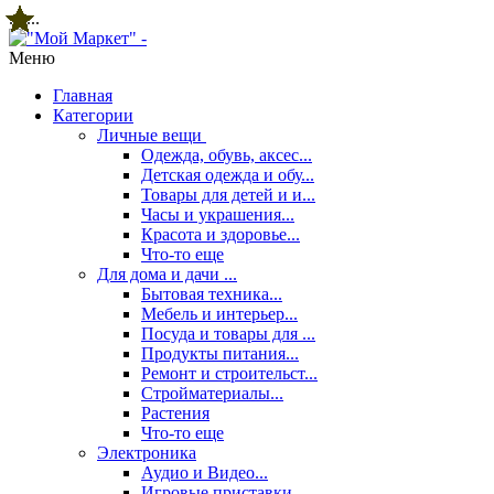
star
star
star
star
star
star
star
star
star
star
star
star
star
star
star
star
star
star
star
star
star
star
star
star
star
star
star
star
star
star
star
...
...
Меню
Главная
Категории
Личные вещи
Одежда, обувь, аксес...
Детская одежда и обу...
Товары для детей и и...
Часы и украшения...
Красота и здоровье...
Что-то еще
Для дома и дачи ...
Бытовая техника...
Мебель и интерьер...
Посуда и товары для ...
Продукты питания...
Ремонт и строительст...
Стройматериалы...
Растения
Что-то еще
Электроника
Аудио и Видео...
Игровые приставки...